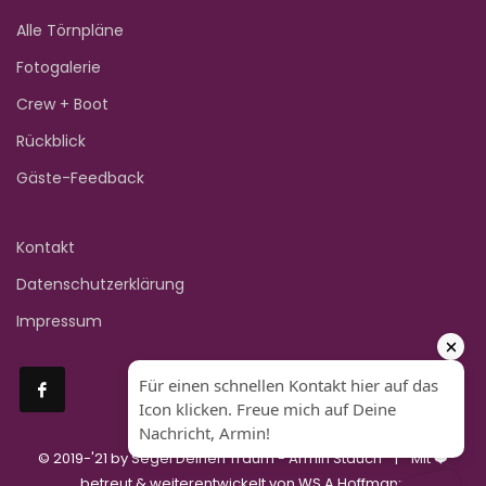
Alle Törnpläne
Fotogalerie
Crew + Boot
Rückblick
Gäste-Feedback
Kontakt
Datenschutzerklärung
Impressum
© 2019-'21 by Segel Deinen Traum - Armin Stauch | Mit ❤️
betreut & weiterentwickelt von
WS A.Hoffmann